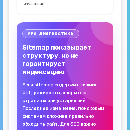
изменение.
SEO-ДИАГНОСТИКА
Sitemap показывает
структуру, но не
гарантирует
индексацию
Если sitemap содержит лишние
URL, редиректы, закрытые
страницы или устаревший
Последнее изменение, поисковым
системам сложнее правильно
обходить сайт. Для SEO важно