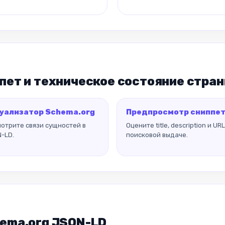
пет и техническое состояние стра
уализатор Schema.org
Предпросмотр сниппе
отрите связи сущностей в
Оцените title, description и URL
-LD.
поисковой выдаче.
hema.org JSON-LD