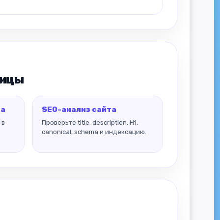
ницы
та
SEO-анализ сайта
 в
Проверьте title, description, H1,
canonical, schema и индексацию.