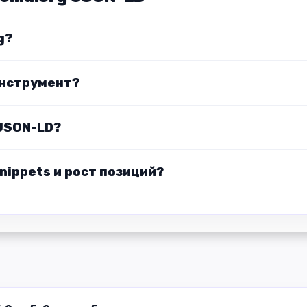
g?
инструмент?
 JSON-LD?
snippets и рост позиций?