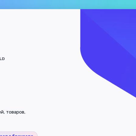
LD
й, товаров,