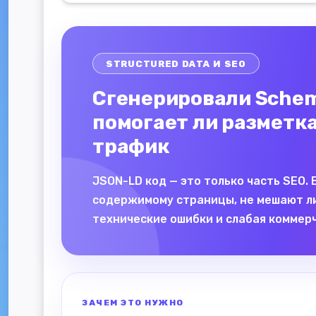
STRUCTURED DATA И SEO
Сгенерировали Schem
помогает ли разметк
трафик
JSON-LD код — это только часть SEO.
содержимому страницы, не мешают ли ин
технические ошибки и слабая коммер
ЗАЧЕМ ЭТО НУЖНО