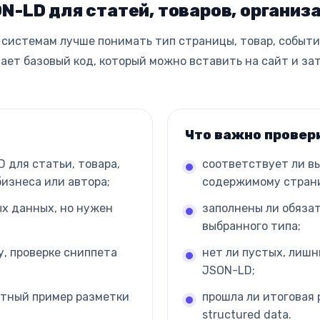
N-LD для статей, товаров, организ
системам лучше понимать тип страницы, товар, событие
ает базовый код, который можно вставить на сайт и за
Что важно провер
 для статьи, товара,
соответствует ли в
бизнеса или автора;
содержимому стран
х данных, но нужен
заполнены ли обяза
выбранного типа;
у, проверке сниппета
нет ли пустых, лиш
JSON-LD;
ятный пример разметки
прошла ли итоговая 
structured data.