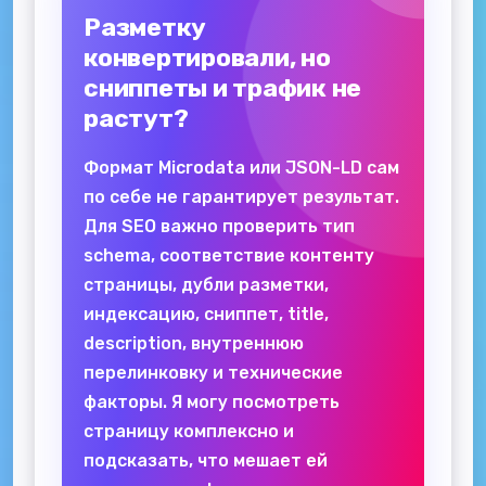
Разметку
конвертировали, но
сниппеты и трафик не
растут?
Формат Microdata или JSON-LD сам
по себе не гарантирует результат.
Для SEO важно проверить тип
schema, соответствие контенту
страницы, дубли разметки,
индексацию, сниппет, title,
description, внутреннюю
перелинковку и технические
факторы. Я могу посмотреть
страницу комплексно и
подсказать, что мешает ей