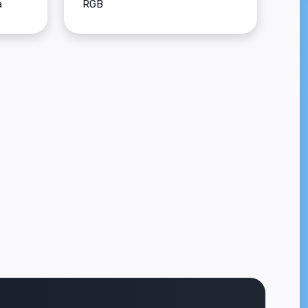
а
RGB