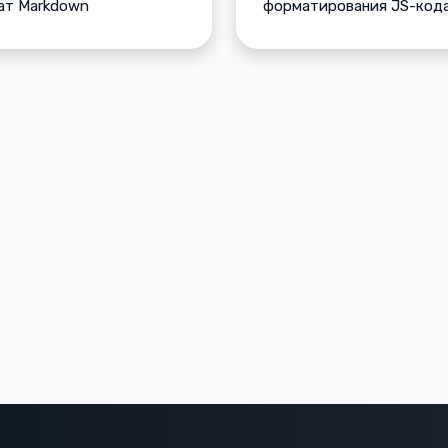
ат Markdown
форматирования JS-код