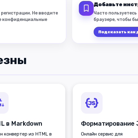
Добавьте инст
 регистрации. Не вводите
Часто пользуетесь
ие конфиденциальные
браузере, чтобы бы
Подсказать как
езны
L в Markdown
н конвертер из HTML в
Онлайн сервис для