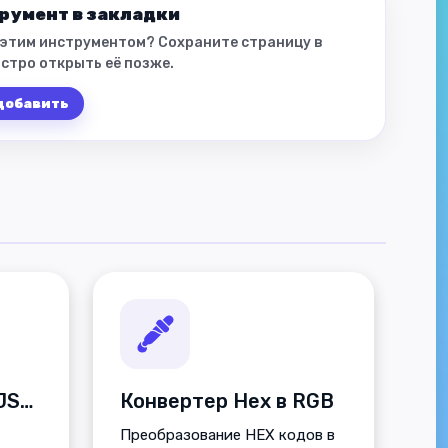
румент в закладки
 этим инструментом? Сохраните страницу в
стро открыть её позже.
 добавить
Форматирование JS-кода
Конвертер Hex в RGB
Преобразование HEX кодов в