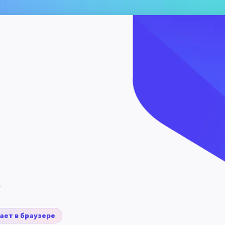
а
ает в браузере