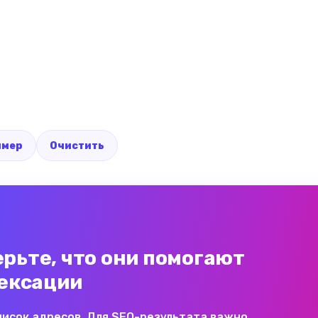
имер
Очистить
рьте, что они помогают
дексации
писок адресов. Для SEO-результата важно