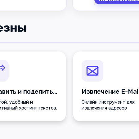
езны
Вставить и поделиться текстом
ой, удобный и
Онлайн инструмент для
тивный хостинг текстов.
извлечения адресов
электронной почты из те