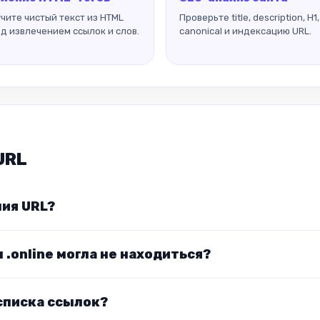
чите чистый текст из HTML
Проверьте title, description, H1,
д извлечением ссылок и слов.
canonical и индексацию URL.
URL
ия URL?
.online могла не находиться?
списка ссылок?