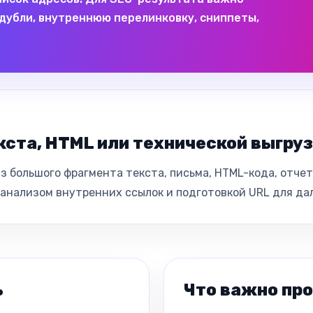
, дубли, внутреннюю перелинковку, сниппеты,
кста, HTML или технической выгру
 большого фрагмента текста, письма, HTML-кода, отчета
, анализом внутренних ссылок и подготовкой URL для д
ь
Что важно пр