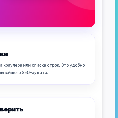
зки
 краулера или списка строк. Это удобно
альнейшего SEO-аудита.
оверить