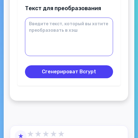
Текст для преобразования
Сгенерироват Bcrypt
★
★
★
★
★
★